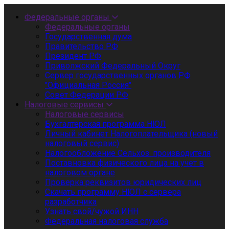
Федеральные органы
Федеральные органы
Государственная дума
Правительство РФ
Президент РФ
Приволжский Федеральный Округ
Сервер государственных органов РФ
"Официальная Россия"
Совет Федерации РФ
Налоговые сервисы
Налоговые сервисы
Бухгалтерская программа НЮЛ
Личный кабинет Налогоплательщика (новый
налоговый сервис)
Налогообложение Сельхоз. производителя
Поставновка физического лица на учет в
налоговом органе
Проверка реквизитов юридических лиц
Скачать программу НЮЛ с сервера
разработчика
Узнать свой/чужой ИНН
Федеральная налоговая служба