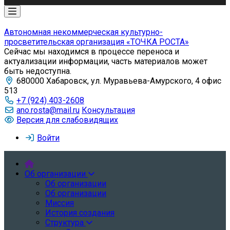
Автономная некоммерческая культурно-
просветительская организация «ТОЧКА РОСТА»
Сейчас мы находимся в процессе переноса и
актуализации информации, часть материалов может
быть недоступна.
680000 Хабаровск, ул. Муравьева-Амурского, 4 офис
513
+7 (924) 403-2608
ano.rosta@mail.ru
Консультация
Версия для слабовидящих
Войти
Об организации
Об организации
Об организации
Миссия
История создания
Структура