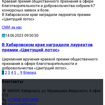
Краевая премия общественного признания в сфере
благотворительности и добровольчества собрала 67
конкурсных заявок и боле...
В Хабаровском крае наградили лауреатов премии
«Цветущий лотос»
СМИ за нас
14.06.2023 09:50:50
В Хабаровском крае наградили лауреатов
премии «Цветущий лотос»
Церемония вручения краевой премии общественного
признания в сфере благотворительности и
добровольчества «Цветущий лотос»...
1
2
3
4
5
...
9
Вперед
Контакты
680000 Хабаровск, ул. Муравьева-Амурского, 4 офис
513
+7 (924) 403-2608
ano.rosta@mail.ru