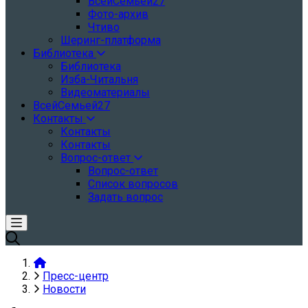
ВсейСемьей27
Фото-архив
Чтиво
Шеринг-платформа
Библиотека
Библиотека
Изба-Читальня
Видеоматериалы
ВсейСемьей27
Контакты
Контакты
Контакты
Вопрос-ответ
Вопрос-ответ
Список вопросов
Задать вопрос
Пресс-центр
Новости