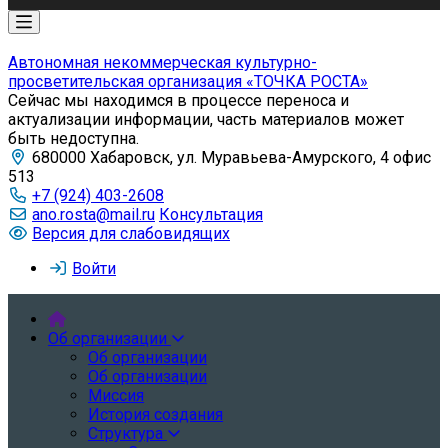
Автономная некоммерческая культурно-
просветительская организация «ТОЧКА РОСТА»
Сейчас мы находимся в процессе переноса и
актуализации информации, часть материалов может
быть недоступна.
680000 Хабаровск, ул. Муравьева-Амурского, 4 офис
513
+7 (924) 403-2608
ano.rosta@mail.ru
Консультация
Версия для слабовидящих
Войти
Об организации
Об организации
Об организации
Миссия
История создания
Структура