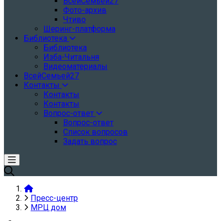
ВсейСемьей27
Фото-архив
Чтиво
Шеринг-платформа
Библиотека
Библиотека
Изба-Читальня
Видеоматериалы
ВсейСемьей27
Контакты
Контакты
Контакты
Вопрос-ответ
Вопрос-ответ
Список вопросов
Задать вопрос
Пресс-центр
МРЦ дом