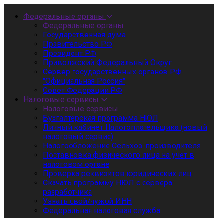
Федеральные органы
Федеральные органы
Государственная дума
Правительство РФ
Президент РФ
Приволжский Федеральный Округ
Сервер государственных органов РФ
"Официальная Россия"
Совет Федерации РФ
Налоговые сервисы
Налоговые сервисы
Бухгалтерская программа НЮЛ
Личный кабинет Налогоплательщика (новый
налоговый сервис)
Налогообложение Сельхоз. производителя
Поставновка физического лица на учет в
налоговом органе
Проверка реквизитов юридических лиц
Скачать программу НЮЛ с сервера
разработчика
Узнать свой/чужой ИНН
Федеральная налоговая служба