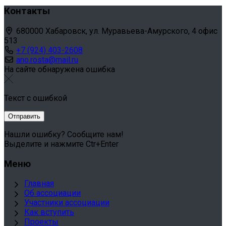
Контакты
680000 Хабаровск, ул. Муравьева-Амурского, 4 офис
513
+7 (924) 403-2608
ano.rosta@mail.ru
На сайте обнаружена ошибка
Текст с ошибкой
Нашли ошибку? Сообщите нам!
Выделите и нажмите Ctr+Enter
Меню
Главная
Об ассоциации
Участники ассоциации
Как вступить
Проекты