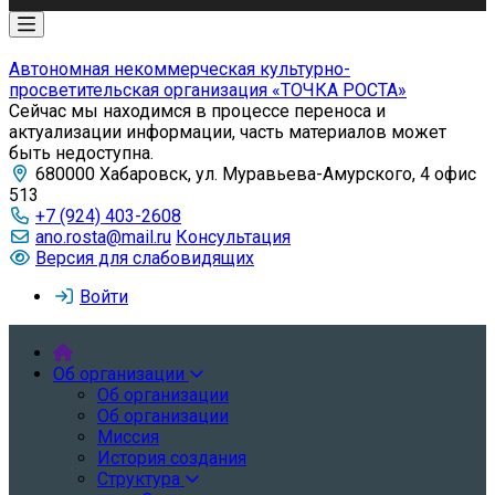
Автономная некоммерческая культурно-
просветительская организация «ТОЧКА РОСТА»
Сейчас мы находимся в процессе переноса и
актуализации информации, часть материалов может
быть недоступна.
680000 Хабаровск, ул. Муравьева-Амурского, 4 офис
513
+7 (924) 403-2608
ano.rosta@mail.ru
Консультация
Версия для слабовидящих
Войти
Об организации
Об организации
Об организации
Миссия
История создания
Структура