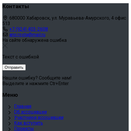
Контакты
680000 Хабаровск, ул. Муравьева-Амурского, 4 офис
513
+7 (924) 403-2608
ano.rosta@mail.ru
На сайте обнаружена ошибка
Текст с ошибкой
Нашли ошибку? Сообщите нам!
Выделите и нажмите Ctr+Enter
Меню
Главная
Об ассоциации
Участники ассоциации
Как вступить
Проекты