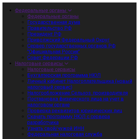
Федеральные органы
Федеральные органы
Государственная дума
Правительство РФ
Президент РФ
Приволжский Федеральный Округ
Сервер государственных органов РФ
"Официальная Россия"
Совет Федерации РФ
Налоговые сервисы
Налоговые сервисы
Бухгалтерская программа НЮЛ
Личный кабинет Налогоплательщика (новый
налоговый сервис)
Налогообложение Сельхоз. производителя
Поставновка физического лица на учет в
налоговом органе
Проверка реквизитов юридических лиц
Скачать программу НЮЛ с сервера
разработчика
Узнать свой/чужой ИНН
Федеральная налоговая служба