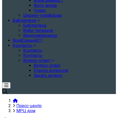
ВсейСемьей27
Фото-архив
Чтиво
Шеринг-платформа
Библиотека
Библиотека
Изба-Читальня
Видеоматериалы
ВсейСемьей27
Контакты
Контакты
Контакты
Вопрос-ответ
Вопрос-ответ
Список вопросов
Задать вопрос
Пресс-центр
МРЦ дом